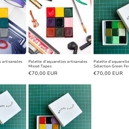
s artisanales
Palette d'aquarelles artisanales
Palette d'aquarelle
Mixed Tapes
Sélection Green Fe
Prix
€70,00 EUR
Prix
€70,00 EUR
habituel
habituel