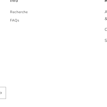
Info
A
Recherche
&
FAQs
C
S