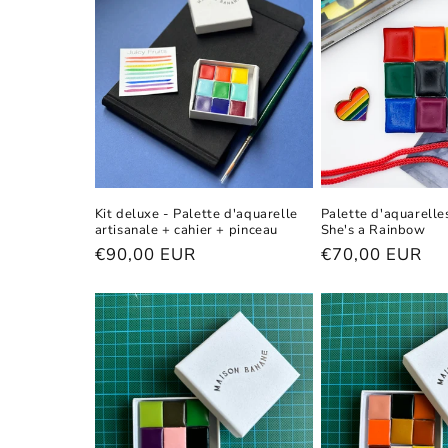
Kit deluxe - Palette d'aquarelle
Palette d'aquarelle
artisanale + cahier + pinceau
She's a Rainbow
Prix
€90,00 EUR
Prix
€70,00 EUR
habituel
habituel