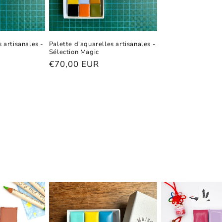
 artisanales -
Palette d'aquarelles artisanales -
Sélection Magic
Prix
€70,00 EUR
habituel