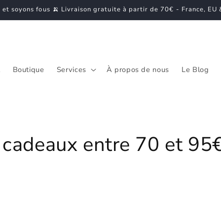
 et soyons fous 🍌 Livraison gratuite à partir de 70€ - France, E
l
Boutique
Services
À propos de nous
Le Blog
s cadeaux entre 70 et 95