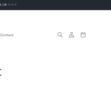
U & UK ✨✨✨
Connexion
Panier
Contact
€