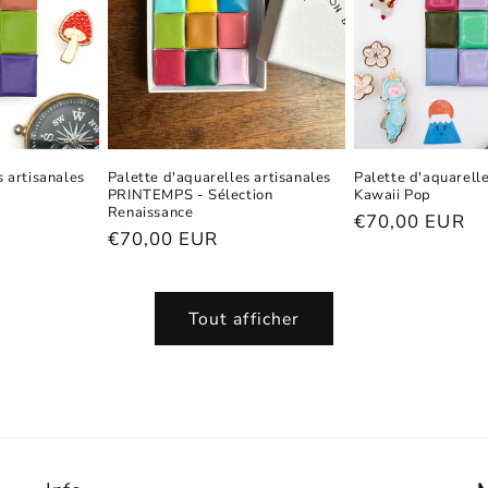
s artisanales
Palette d'aquarelles artisanales
Palette d'aquarelle
PRINTEMPS - Sélection
Kawaii Pop
Renaissance
Prix
€70,00 EUR
Prix
€70,00 EUR
habituel
habituel
Tout afficher