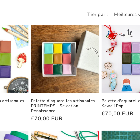
Trier par :
s artisanales
Palette d'aquarelles artisanales
Palette d'aquarelle
PRINTEMPS - Sélection
Kawaii Pop
Renaissance
Prix
€70,00 EUR
Prix
€70,00 EUR
habituel
habituel