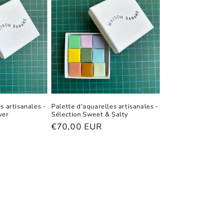
s artisanales -
Palette d'aquarelles artisanales -
ver
Sélection Sweet & Salty
Prix
€70,00 EUR
habituel