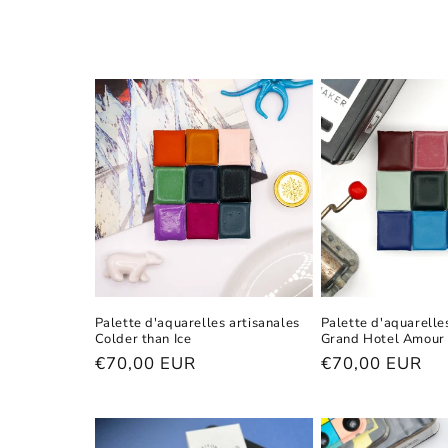
e
c
t
i
o
n
Palette d'aquarelles artisanales
Palette d'aquarelle
Colder than Ice
Grand Hotel Amour
:
Prix
€70,00 EUR
Prix
€70,00 EUR
habituel
habituel