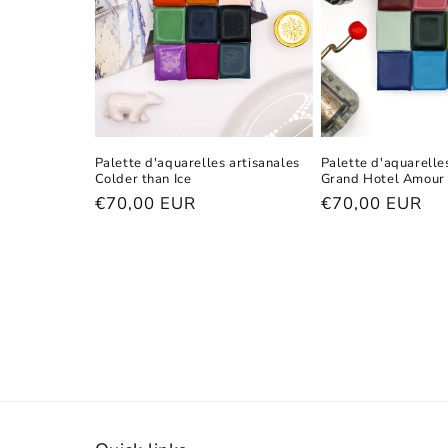
Palette d'aquarelles artisanales
Palette d'aquarelle
Colder than Ice
Grand Hotel Amour
Prix
€70,00 EUR
Prix
€70,00 EUR
habituel
habituel