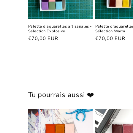
Palette d'aquarelles artisanales -
Palette d'aquarelles
Sélection Explosive
Sélection Warm
Prix
€70,00 EUR
Prix
€70,00 EUR
habituel
habituel
Tu pourrais aussi ❤️