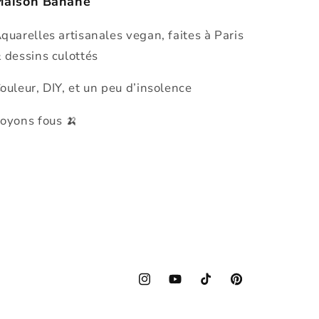
Maison Banane
quarelles artisanales vegan, faites à Paris
 dessins culottés
ouleur, DIY, et un peu d’insolence
oyons fous 🍌
Instagram
YouTube
TikTok
Pinterest